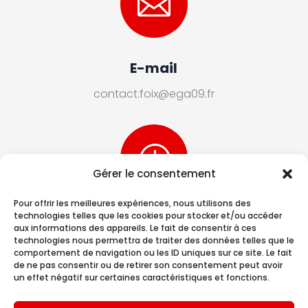

E-mail
contact.foix@ega09.fr
}
Gérer le consentement
Pour offrir les meilleures expériences, nous utilisons des
technologies telles que les cookies pour stocker et/ou accéder
Horaires
aux informations des appareils. Le fait de consentir à ces
technologies nous permettra de traiter des données telles que le
Lundi – Vendredi :
comportement de navigation ou les ID uniques sur ce site. Le fait
de ne pas consentir ou de retirer son consentement peut avoir
de 09h à 12h et de 13h à 17h
un effet négatif sur certaines caractéristiques et fonctions.